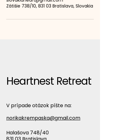
slovakiaheart@gmail.com
Zátišie 738/10, 831 03 Bratislava, Slovakia
Heartnest Retreat
V prípade otázok píšte na:
norikakrempaska@gmail.com
Halašova 748/40
831 03 Bratislava